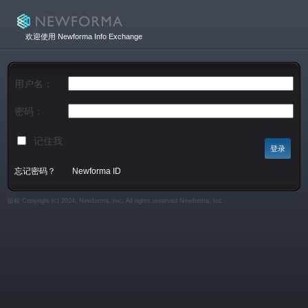
欢迎使用 Newforma Info Exchange
用户名：
密码：
记住我
忘记密码？
Newforma ID
版权 Copyright (c) 2024, Newforma, Inc. All rights reserved Newforma, Inc.